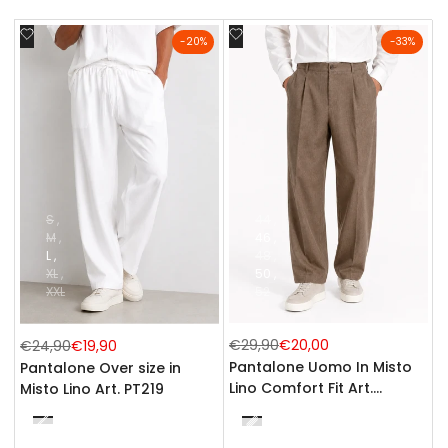
Aggiungi
Aggiungi
-
20
%
-
33
%
alla
alla
lista
lista
dei
dei
desideri
desideri
44
S
46
M
48
L
50
XL
52
XXL
Prezzo
€29,90
Prezzo
€20,00
Prezzo
€24,90
Prezzo
€19,90
normale
di
normale
di
Pantalone Uomo In Misto
Pantalone Over size in
vendita
vendita
Lino Comfort Fit Art.
Misto Lino Art. PT219
Pt173/Lino
Beige
Bianco
Blu
Beige
Nero
Nero
Marrone
Verde
Bianco