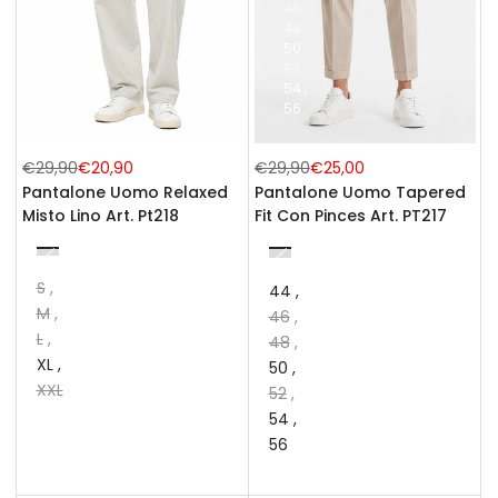
46
S
48
M
50
L
52
XL
54
XXL
56
Prezzo
€29,90
Prezzo
€20,90
Prezzo
€29,90
Prezzo
€25,00
normale
di
normale
di
Pantalone Uomo Relaxed
Pantalone Uomo Tapered
vendita
vendita
Misto Lino Art. Pt218
Fit Con Pinces Art. PT217
Beige
Nero
Verde
Verde
Blu
Beige
Bianco
Blu
moro
Scuro
navy
S
44
M
46
L
48
XL
50
XXL
52
54
56