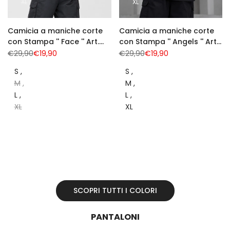
XL
XL
Camicia a maniche corte
Camicia a maniche corte
con Stampa '' Face '' Art.
con Stampa '' Angels '' Art.
Cm237
Cm236
Prezzo
€29,90
Prezzo
€19,90
Prezzo
€29,90
Prezzo
€19,90
normale
di
normale
di
vendita
vendita
S
S
M
M
L
L
XL
XL
SCOPRI TUTTI I COLORI
PANTALONI