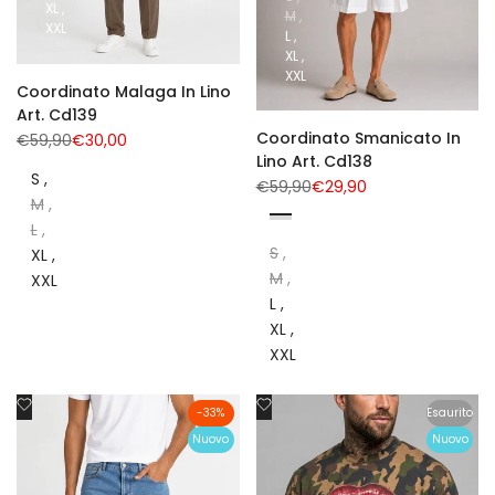
XL
M
XXL
L
XL
XXL
Coordinato Malaga In Lino
Art. Cd139
Coordinato Smanicato In
Prezzo
€59,90
Prezzo
€30,00
normale
di
Lino Art. Cd138
vendita
S
Prezzo
€59,90
Prezzo
€29,90
normale
di
M
vendita
Bianco
moro
Nero
L
S
XL
M
XXL
L
XL
XXL
Aggiungi
Aggiungi
-
33
%
Esaurito
alla
alla
Nuovo
Nuovo
lista
lista
dei
dei