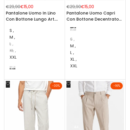
Prezzo
€29,90
Prezzo
€15,00
Prezzo
€29,90
Prezzo
€15,00
normale
di
normale
di
Pantalone Uomo Capri
Pantalone Uomo In Lino
vendita
vendita
Con Bottone Decentrato
Con Bottone Lungo Art.
Art. PT165
Pt171
Nero
S
Beige
Blu
Grigio
Verde
Bianco
M
Scuro
S
L
M
XL
L
XXL
XL
XXL
Beige
Nero
Bianco
Verde
Blu
Celeste
Scuro
Aggiungi
Aggiungi
-
30
%
-
16
%
alla
alla
lista
lista
dei
dei
desideri
desideri
44