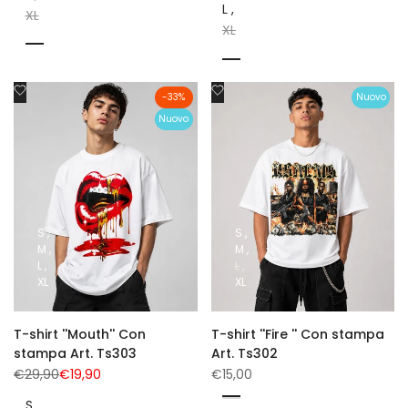
L
XL
XL
Nero
Nero
Aggiungi
Aggiungi
-
33
%
Nuovo
alla
alla
Nuovo
lista
lista
dei
dei
desideri
desideri
S
S
M
M
L
L
XL
XL
T-shirt ''Mouth'' Con
T-shirt ''Fire '' Con stampa
stampa Art. Ts303
Art. Ts302
Prezzo
€29,90
Prezzo
€19,90
Prezzo
€15,00
normale
di
di
vendita
vendita
Nero
S
Bianco