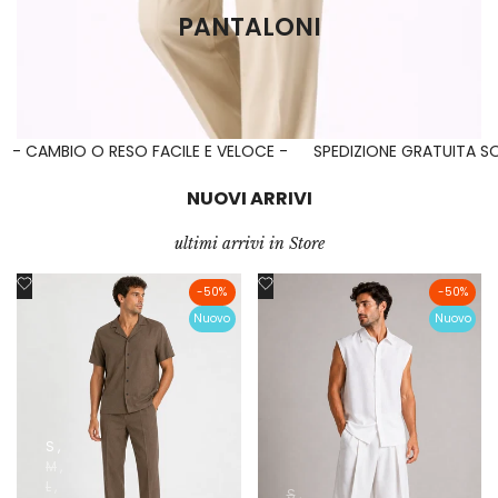
PANTALONI
- CAMBIO O RESO FACILE E VELOCE -
SPEDIZIONE GRATUITA S
NUOVI ARRIVI
ultimi arrivi in Store
Aggiungi
Aggiungi
-
50
%
-
50
%
alla
alla
Nuovo
Nuovo
lista
lista
dei
dei
desideri
desideri
S
M
L
S