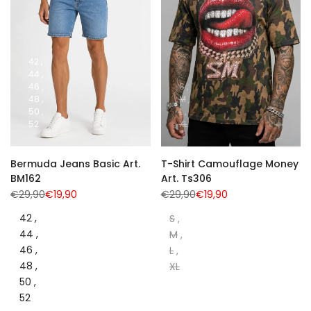
desideri
desideri
42
44
46
S
48
M
50
L
52
XL
Bermuda Jeans Basic Art.
T-Shirt Camouflage Money
BM162
Art. Ts306
Prezzo
€29,90
Prezzo
€19,90
Prezzo
€29,90
Prezzo
€19,90
normale
di
normale
di
vendita
vendita
42
S
44
M
46
L
48
XL
50
52