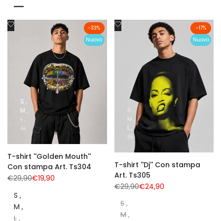
Blu
Grigio
Aggiungi
Aggiungi
-
33
%
-
17
%
alla
alla
Nuovo
Nuovo
lista
lista
dei
dei
desideri
desideri
S
S
M
M
L
L
XL
XL
T-shirt ''Golden Mouth''
T-shirt ''Dj'' Con stampa
Con stampa Art. Ts304
Art. Ts305
Prezzo
€29,90
Prezzo
€19,90
normale
di
Prezzo
€29,90
Prezzo
€24,90
vendita
normale
di
S
vendita
S
M
M
L