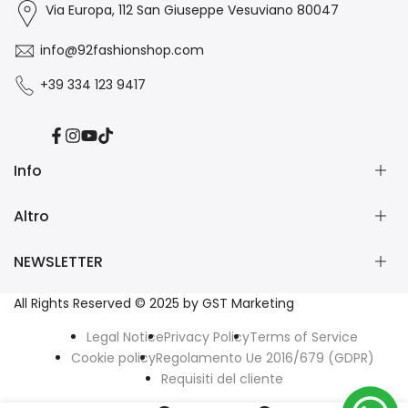
Via Europa, 112 San Giuseppe Vesuviano 80047
info@92fashionshop.com
+39 334 123 9417
Facebook
Instagram
YouTube
TikTok
Info
Altro
Chi Siamo
Contatti
NEWSLETTER
Collabora con Noi
Forme di pagamento
Spedizioni
Info Whatsapp
Iscriviti alla nostra Newsletter e ricevi subito uno sconto
All Rights Reserved © 2025 by GST Marketing
Resi o Cambi
Traccia il tuo pacco
benvenuto del 10%🎁
Come Si Ordina?
Legal Notice
Privacy Policy
Terms of Service
Guida alle Taglie
Cookie policy
Regolamento Ue 2016/679 (GDPR)
ISCRIVITI
Scalapay
Requisiti del cliente
Pagamenti in 3 Rate Paypal