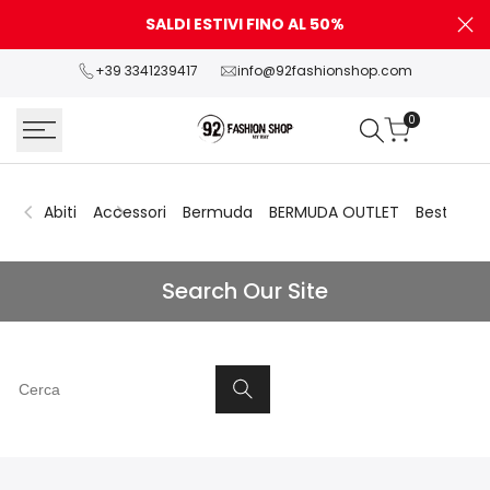
Skip
SALDI ESTIVI FINO AL 50%
P
to
content
+39 3341239417
info@92fashionshop.com
0
Abiti
Accessori
Bermuda
BERMUDA OUTLET
Best Sell
Search
Search Our Site