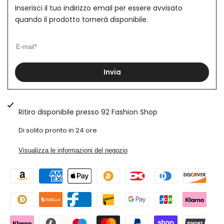
laterale
Inserisci il tuo indirizzo email per essere avvisato
In
In
quando il prodotto tornerà disponibile.
Lino
Lino
Tasca
Tasca
America
America
Invia
Ruggine
Ruggine
Art.
Art.
Ritiro disponibile presso
92 Fashion Shop
Bm34
Bm34
Di solito pronto in 24 ore
Visualizza le informazioni del negozio