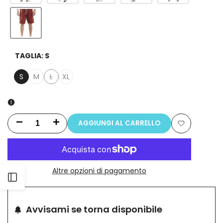
TAGLIA:
S
S
M
L
XL
Variante
esaurita
AGGIUNGI AL CARRELLO
Riduci
Aumenta
Aggiungi
la
la
alla
quantità
quantità
Altre opzioni di pagamento
lista
Apri
per
per
dei
Bermuda
Bermuda
barra
Avvisami se torna disponibile
desideri
Uomo
Uomo