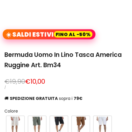
☀️ SALDI ESTIVI
FINO AL -50%
Bermuda Uomo In Lino Tasca America
Ruggine Art. Bm34
Prezzo
€19,90
Prezzo
€10,00
normale
di
PREZZO
PER
/
UNITARIO
vendita
🚚
SPEDIZIONE GRATUITA
sopra i
79€
Colore