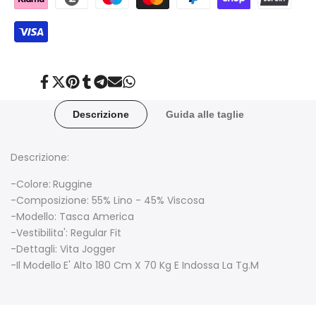
Condividi
Twitta
Aggiungi
Condividi
Condividi
Invia
Condividi
su
su
su
su
su
tramite
su
Facebook
Twitter
Pinterest
Tumblr
Telegram
posta
Whatsapp
Descrizione
Guida alle taglie
Descrizione:
-Colore:
Ruggine
-Composizione: 55% Lino - 45% Viscosa
-Modello: Tasca America
-Vestibilita': Regular Fit
-Dettagli: Vita Jogger
-Il Modello
E' Alto 180 Cm X 70 Kg E Indossa La Tg.M