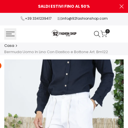
Vai
SALDI ESTIVI FINO AL 50%
P
al
contenuto
+39 3341239417
info@92fashionshop.com
0
Casa
Bermuda Uomo In Lino Con Elastico e Bottone Art. Bm122