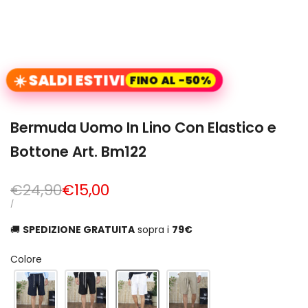
☀️ SALDI ESTIVI
FINO AL -50%
Bermuda Uomo In Lino Con Elastico e
Bottone Art. Bm122
Prezzo
€24,90
Prezzo
€15,00
normale
di
PREZZO
PER
/
UNITARIO
vendita
🚚
SPEDIZIONE GRATUITA
sopra i
79€
Colore