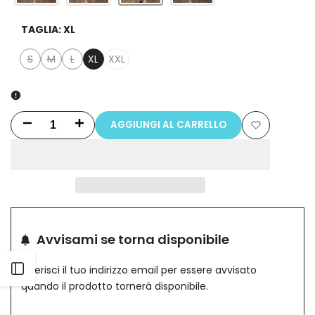
TAGLIA:
XL
S
M
L
XL
XXL
Variante
Variante
Variante
esaurita
esaurita
esaurita
AGGIUNGI AL CARRELLO
Riduci
Aumenta
Aggiungi
la
la
alla
quantità
quantità
lista
per
per
dei
Bermuda
Bermuda
Avvisami se torna disponibile
desideri
Uomo
Uomo
Inserisci il tuo indirizzo email per essere avvisato
Apri
quando il prodotto tornerà disponibile.
In
In
barra
Lino
Lino