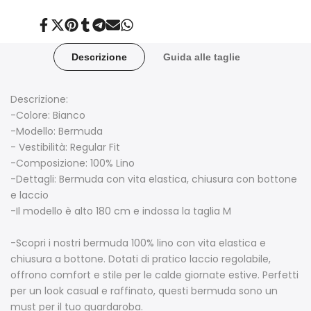
Condividi
Twitta
Aggiungi
Condividi
Condividi
Invia
Condividi
su
su
su
su
su
tramite
su
Facebook
Twitter
Pinterest
Tumblr
Telegram
posta
Whatsapp
Descrizione
Guida alle taglie
Descrizione:
-Colore: Bianco
-Modello: Bermuda
- Vestibilità: Regular Fit
-Composizione: 100% Lino
-Dettagli: Bermuda con vita elastica, chiusura con bottone
e laccio
-Il modello è alto 180 cm e indossa la taglia M
-Scopri i nostri bermuda 100% lino con vita elastica e
chiusura a bottone. Dotati di pratico laccio regolabile,
offrono comfort e stile per le calde giornate estive. Perfetti
per un look casual e raffinato, questi bermuda sono un
must per il tuo guardaroba.