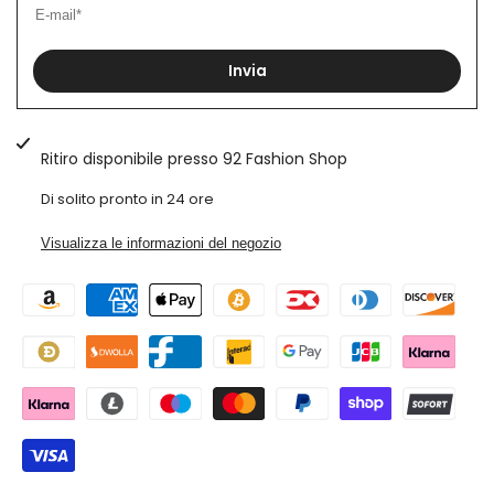
Con
Con
laterale
Invia
Elastico
Elastico
e
e
Ritiro disponibile presso
92 Fashion Shop
Bottone
Bottone
Di solito pronto in 24 ore
Art.
Art.
Visualizza le informazioni del negozio
Bm122
Bm122