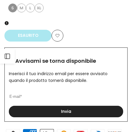
S
M
L
XL
Variante
Variante
Variante
Variante
esaurita
esaurita
esaurita
esaurita
ESAURITO
Aggiungi
alla
Apri
Avvisami se torna disponibile
lista
barra
Inserisci il tuo indirizzo email per essere avvisato
dei
quando il prodotto tornerà disponibile.
laterale
desideri
Invia