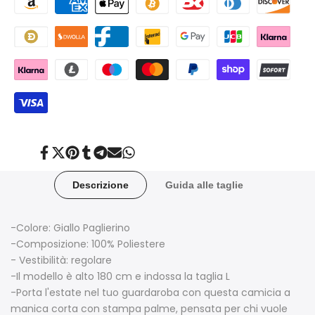
Condividi
Twitta
Aggiungi
Condividi
Condividi
Invia
Condividi
su
su
su
su
su
tramite
su
Facebook
Twitter
Pinterest
Tumblr
Telegram
posta
Whatsapp
Descrizione
Guida alle taglie
-Colore: Giallo Paglierino
-Composizione: 100% Poliestere
- Vestibilità: regolare
-Il modello è alto 180 cm e indossa la taglia L
-Porta l'estate nel tuo guardaroba con questa camicia a
manica corta con stampa palme, pensata per chi vuole