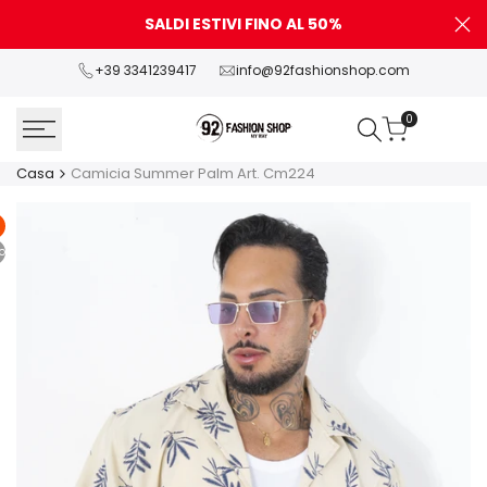
Vai
SALDI ESTIVI FINO AL 50%
P
al
contenuto
+39 3341239417
info@92fashionshop.com
0
Casa
Camicia Summer Palm Art. Cm224
o