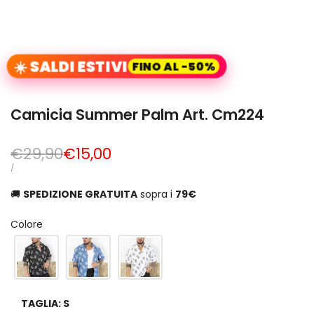
☀️ SALDI ESTIVI
FINO AL -50%
Camicia Summer Palm Art. Cm224
Prezzo
€29,90
Prezzo
€15,00
normale
di
PREZZO
PER
/
UNITARIO
vendita
🚚
SPEDIZIONE GRATUITA
sopra i
79€
Colore
TAGLIA:
S