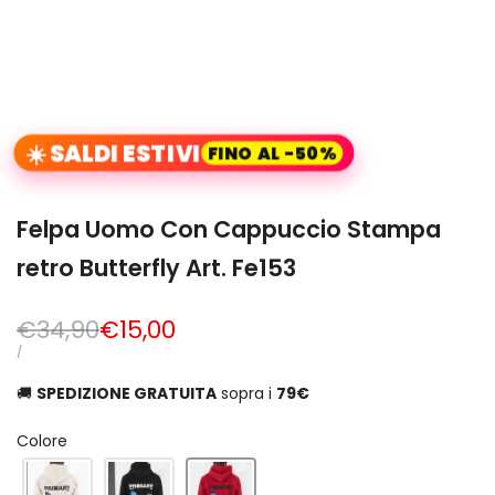
☀️ SALDI ESTIVI
FINO AL -50%
Felpa Uomo Con Cappuccio Stampa
retro Butterfly Art. Fe153
Prezzo
€34,90
Prezzo
€15,00
normale
di
PREZZO
PER
/
UNITARIO
vendita
🚚
SPEDIZIONE GRATUITA
sopra i
79€
Colore