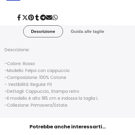
Condividi
Twitta
Aggiungi
Condividi
Condividi
Invia
Condividi
su
su
su
su
su
tramite
su
Facebook
Twitter
Pinterest
Tumblr
Telegram
posta
Whatsapp
Descrizione
Guida alle taglie
Descrizione:
-Colore: Rosso
-Modello: Felpa con cappuccio
-Composizione: 100% Cotone
- Vestibilità: Regular Fit
-Dettagli: Cappuccio, Stampa retro
-Il modello è alto 185 cm e indossa la taglia L
-Collezione:
Primavera/Estate
Potrebbe anche interessarti...