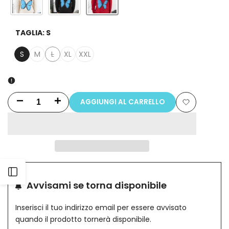
TAGLIA:
S
S
M
L
XL
XXL
Variante
esaurita
AGGIUNGI AL CARRELLO
Riduci
Aumenta
Aggiungi
la
la
alla
quantità
quantità
lista
per
per
Apri
dei
Felpa
Felpa
Avvisami se torna disponibile
desideri
barra
Uomo
Uomo
Inserisci il tuo indirizzo email per essere avvisato
quando il prodotto tornerà disponibile.
Con
Con
laterale