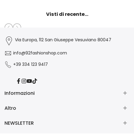
Visti di recente...
Via Europa, 112 San Giuseppe Vesuviano 80047
info@92fashionshop.com
+39 334 123 9417
Facebook
Instagram
YouTube
TikTok
Informazioni
Altro
Chi Siamo
Contatti
NEWSLETTER
Collabora con Noi
Forme di pagamento
Spedizioni
Informazioni Whatsapp