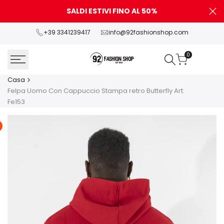
Vai
SALDI ESTIVI FINO AL 50%
P
al
contenuto
+39 3341239417
info@92fashionshop.com
0
Casa
Felpa Uomo Con Cappuccio Stampa retro Butterfly Art.
Fe153