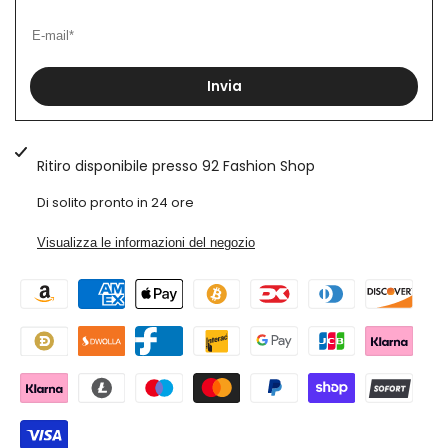
Cappuccio
Cappuccio
Stampa
Stampa
Invia
retro
retro
Butterfly
Butterfly
Ritiro disponibile presso
92 Fashion Shop
Art.
Art.
Di solito pronto in 24 ore
Fe153
Fe153
Visualizza le informazioni del negozio