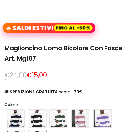
☀️ SALDI ESTIVI
FINO AL -50%
Maglioncino Uomo Bicolore Con Fasce
Art. Mg107
Prezzo
€24,90
Prezzo
€15,00
normale
di
PREZZO
PER
/
UNITARIO
vendita
🚚
SPEDIZIONE GRATUITA
sopra i
79€
Colore