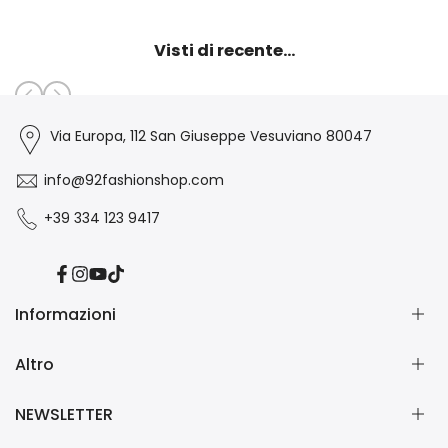
Visti di recente...
Via Europa, 112 San Giuseppe Vesuviano 80047
info@92fashionshop.com
+39 334 123 9417
Facebook
Instagram
YouTube
TikTok
Informazioni
Altro
Chi Siamo
Contatti
NEWSLETTER
Collabora con Noi
Forme di pagamento
Spedizioni
Informazioni Whatsapp