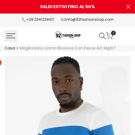
Vai
SALDI ESTIVI FINO AL 50%
P
al
contenuto
+39 3341239417
info@92fashionshop.com
0
Casa
Maglioncino Uomo Bicolore Con Fasce Art. Mg107