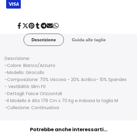
Condividi
Twitta
Aggiungi
Condividi
Condividi
Invia
Condividi
su
su
su
su
su
tramite
su
Facebook
Twitter
Pinterest
Tumblr
Telegram
posta
Whatsapp
Descrizione
Guida alle taglie
Descrizione:
-Colore: Bianco/Azzurro
-Modello: Girocollo
-Composizione: 70% Viscosa - 20% Acrilico- 10% Spandex
- Vestibilità: Slim Fit
-Dettagli: Fasce Orizzontali
-Il Modello è Alto 178 Cm x 70 Kg e indossa la taglia M
-Collezione: Continuativa
Potrebbe anche interessarti...