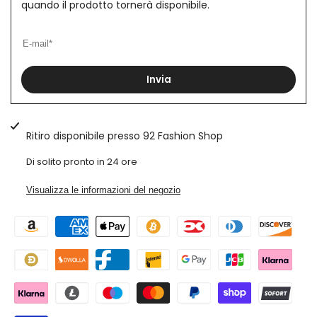
quando il prodotto tornerà disponibile.
Bicolore
Bicolore
Con
Con
Fasce
Fasce
Invia
Art.
Art.
Mg107
Mg107
Ritiro disponibile presso
92 Fashion Shop
Di solito pronto in 24 ore
Visualizza le informazioni del negozio