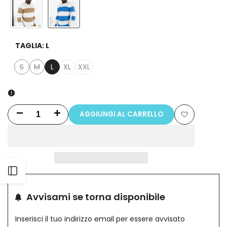
TAGLIA:
L
S
M
L
XL
XXL
Variante
Variante
esaurita
esaurita
AGGIUNGI AL CARRELLO
Riduci
Aumenta
Aggiungi
la
la
alla
quantità
quantità
lista
Apri
per
per
dei
Maglioncino
Maglioncino
Avvisami se torna disponibile
barra
desideri
Uomo
Uomo
Inserisci il tuo indirizzo email per essere avvisato
laterale