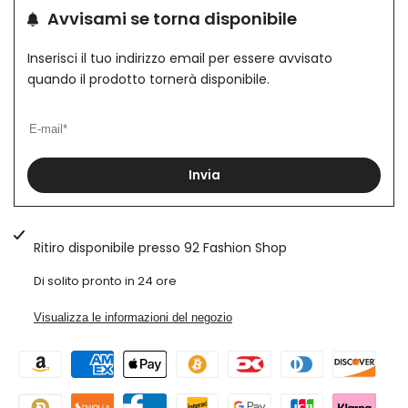
Avvisami se torna disponibile
desideri
Uomo
Uomo
laterale
Inserisci il tuo indirizzo email per essere avvisato
Dolcevita
Dolcevita
quando il prodotto tornerà disponibile.
Collo
Collo
alto
alto
Art.
Art.
Invia
Mg99
Mg99
Ritiro disponibile presso
92 Fashion Shop
Di solito pronto in 24 ore
Visualizza le informazioni del negozio