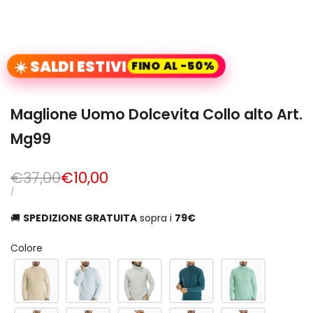
☀️ SALDI ESTIVI
FINO AL -50%
Maglione Uomo Dolcevita Collo alto Art.
Mg99
Prezzo
€37,00
Prezzo
€10,00
normale
di
PREZZO
PER
/
UNITARIO
vendita
🚚
SPEDIZIONE GRATUITA
sopra i
79€
Colore