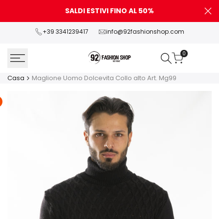
Vai
SALDI ESTIVI FINO AL 50%
P
al
contenuto
+39 3341239417
info@92fashionshop.com
0
Casa
Maglione Uomo Dolcevita Collo alto Art. Mg99