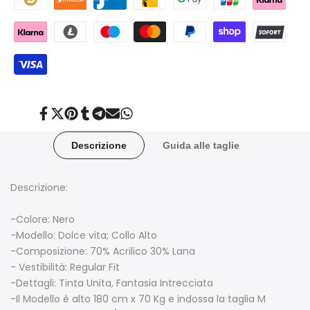
Condividi
Twitta
Aggiungi
Condividi
Condividi
Invia
Condividi
su
su
su
su
su
tramite
su
Facebook
Twitter
Pinterest
Tumblr
Telegram
posta
Whatsapp
Descrizione
Guida alle taglie
Descrizione:
-Colore: Nero
-Modello:
Dolce vita; Collo Alto
-Composizione: 70% Acrilico 30% Lana
- Vestibilità: Regular Fit
-Dettagli: Tinta Unita, Fantasia Intrecciata
-Il Modello è alto 180 cm x 70 Kg e indossa la taglia M