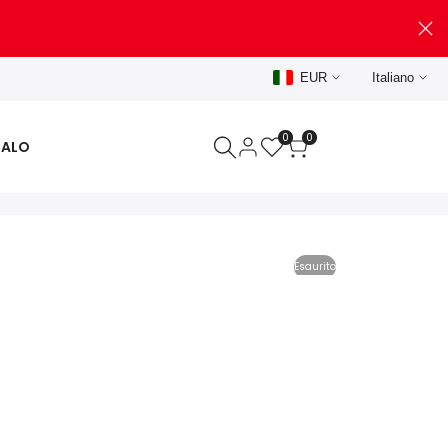
EUR
Italiano
0
0
GALO
Esaurito