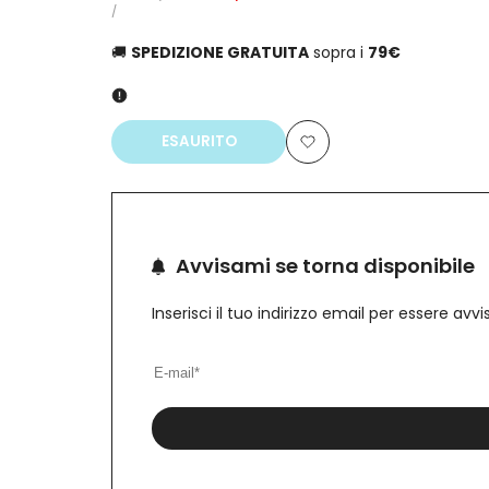
normale
di
PREZZO
PER
/
UNITARIO
vendita
🚚
SPEDIZIONE GRATUITA
sopra i
79€
ESAURITO
Aggiungi
alla
lista
Avvisami se torna disponibile
dei
Inserisci il tuo indirizzo email per essere av
desideri