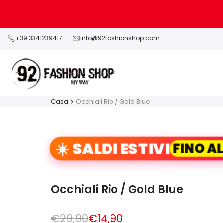
Vai
al
contenuto
+39 3341239417
info@92fashionshop.com
Casa
Occhiali Rio / Gold Blue
☀️ SALDI ESTIVI
FINO A
Occhiali Rio / Gold Blue
Prezzo
€29,90
Prezzo
€14,90