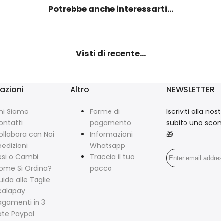
Potrebbe anche interessarti...
Visti di recente...
azioni
Altro
NEWSLETTER
hi Siamo
Forme di
Iscriviti alla no
ontatti
pagamento
subito uno scon
ollabora con Noi
Informazioni
🎁
pedizioni
Whatsapp
esi o Cambi
Traccia il tuo
ome Si Ordina?
pacco
uida alle Taglie
calapay
agamenti in 3
ate Paypal