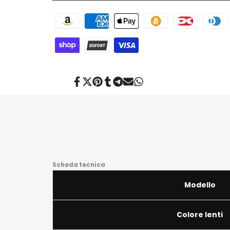
Condividi
Twitta
Aggiungi
Condividi
Condividi
Invia
Condividi
su
su
su
su
su
tramite
su
Facebook
Twitter
Pinterest
Tumblr
Telegram
posta
Whatsapp
Scheda tecnica
Modello
Colore lenti