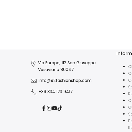
Inform
Via Europa, 112 San Giuseppe
C
Vesuviano 80047
C
C
info@92fashionshop.com
S
+39 334 123 9417
R
C
G
Facebook
Instagram
YouTube
TikTok
S
P
R