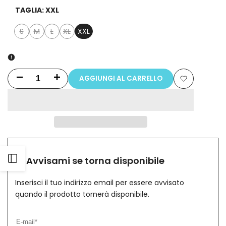
TAGLIA:
XXL
S
M
L
XL
XXL
Variante
Variante
Variante
Variante
esaurita
esaurita
esaurita
esaurita
AGGIUNGI AL CARRELLO
Riduci
Aumenta
Aggiungi
la
la
alla
quantità
quantità
lista
per
per
dei
Pantalone
Pantalone
Apri
Avvisami se torna disponibile
desideri
Vita
Vita
Inserisci il tuo indirizzo email per essere avvisato
barra
quando il prodotto tornerà disponibile.
Jogger
Jogger
laterale
Casual
Casual