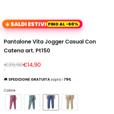
☀️ SALDI ESTIVI
FINO AL -50%
Pantalone Vita Jogger Casual Con
Catena art. Pt150
Prezzo
€29,90
Prezzo
€14,90
normale
di
PREZZO
PER
/
UNITARIO
vendita
🚚
SPEDIZIONE GRATUITA
sopra i
79€
Colore