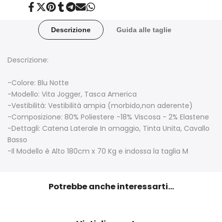
Condividi
Twitta
Aggiungi
Condividi
Condividi
Invia
Condividi
su
su
su
su
su
tramite
su
Facebook
Twitter
Pinterest
Tumblr
Telegram
posta
Whatsapp
Descrizione
Guida alle taglie
Descrizione:
-Colore: Blu Notte
-Modello: Vita Jogger, Tasca America
-Vestibilità: Vestibilità ampia (morbido,non aderente)
-Composizione: 80% Poliestere -18% Viscosa - 2% Elastene
-Dettagli: Catena Laterale In omaggio, Tinta Unita, Cavallo
Basso
-Il Modello è Alto 180cm x 70 Kg e indossa la taglia M
Potrebbe anche interessarti...