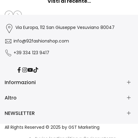
Visti di recente...
Via Europa, 112 San Giuseppe Vesuviano 80047
info@92fashionshop.com
+39 334 123 9417
Facebook
Instagram
YouTube
TikTok
Informazioni
Altro
Chi Siamo
Contatti
NEWSLETTER
Collabora con Noi
Forme di pagamento
Spedizioni
Informazioni Whatsapp
Iscriviti alla nostra Newsletter e ricevi subito uno sconto di
All Rights Reserved © 2025 by GST Marketing
Resi o Cambi
Traccia il tuo pacco
benvenuto del 10%🎁
Come Si Ordina?