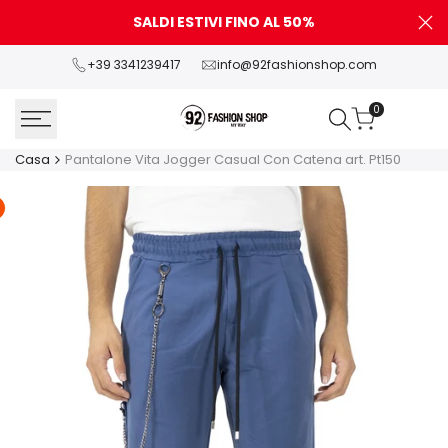
Vai
SALDI ESTIVI FINO AL 50%
P
al
contenuto
+39 3341239417
info@92fashionshop.com
0
Casa
Pantalone Vita Jogger Casual Con Catena art. Pt150