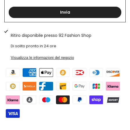
Con
Con
Invia
Catena
Catena
art.
art.
Ritiro disponibile presso
92 Fashion Shop
Pt150
Pt150
Di solito pronto in 24 ore
Visualizza le informazioni del negozio