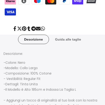
Condividi
Twitta
Aggiungi
Condividi
Condividi
Invia
Condividi
su
su
su
su
su
tramite
su
Facebook
Twitter
Pinterest
Tumblr
Telegram
posta
Whatsapp
Descrizione
Guida alle taglie
Descrizione:
-Colore: Nero
-Modello: Collo Largo
-Composizione: 100% Cotone
- Vestibilità: Regular Fit
-Dettagli: Tinta Unita
-Il Modello è Alto 185cm e Indossa La Taglia L
-
Aggiungi un tocco di originalità al tuo look con la nostra