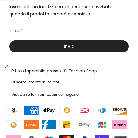
Inserisci il tuo indirizzo email per essere avvisato
barra
Tinta
Tinta
quando il prodotto tornerà disponibile.
Unita
Unita
laterale
Collo
Collo
Largo
Largo
Invia
taglio
taglio
vivo
vivo
Ritiro disponibile presso
92 Fashion Shop
Art.
Art.
Di solito pronto in 24 ore
Ts103
Ts103
Visualizza le informazioni del negozio