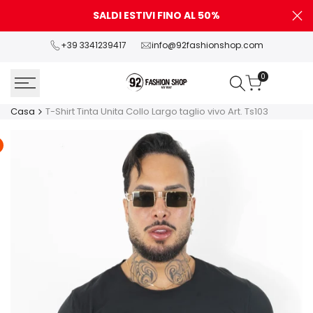
Vai
SALDI ESTIVI FINO AL 50%
P
al
contenuto
+39 3341239417
info@92fashionshop.com
0
Casa
T-Shirt Tinta Unita Collo Largo taglio vivo Art. Ts103