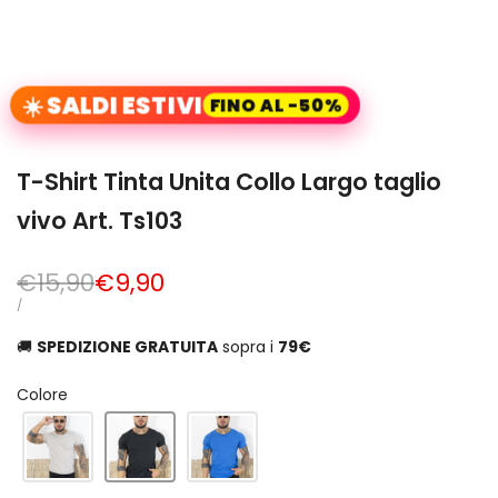
☀️ SALDI ESTIVI
FINO AL -50%
T-Shirt Tinta Unita Collo Largo taglio
vivo Art. Ts103
Prezzo
€15,90
Prezzo
€9,90
normale
di
PREZZO
PER
/
UNITARIO
vendita
🚚
SPEDIZIONE GRATUITA
sopra i
79€
Colore