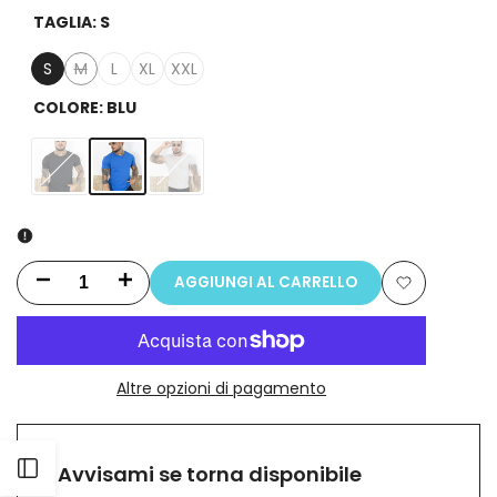
TAGLIA:
S
S
M
L
XL
XXL
Variante
esaurita
COLORE:
BLU
Variante
Blu
Variante
Nero
Variante
Beige
esaurita
esaurita
esaurita
AGGIUNGI AL CARRELLO
Riduci
Aumenta
Aggiungi
la
la
alla
quantità
quantità
Altre opzioni di pagamento
lista
per
per
dei
T-
T-
Apri
Avvisami se torna disponibile
desideri
Shirt
Shirt